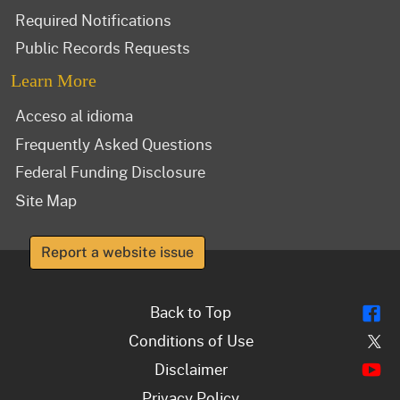
Required Notifications
Public Records Requests
Learn More
Acceso al idioma
Frequently Asked Questions
Federal Funding Disclosure
Site Map
Report a website issue
Fl
Back to Top
Tw
Conditions of Use
Y
Disclaimer
Privacy Policy