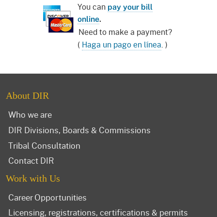
You can
pay your bill
online
.
Need to make a payment?
(
Haga un pago en línea
. )
About DIR
Who we are
DIR Divisions, Boards & Commissions
Tribal Consultation
Contact DIR
Work with Us
Career Opportunities
Licensing, registrations, certifications & permits