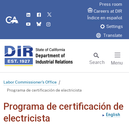
Skip
Press room
to
Careers at DIR
LinkedIn
Flickr
Twitter
Main
CA.gov
Índice en español
YouTube
Bluesky
Instagram
Content
Settings
Translate
Search
Menu
Custom Google Search
Subm
Labor Commissioner's Office
Programa de certificación de electricista
Programa de certificación de
English
electricista